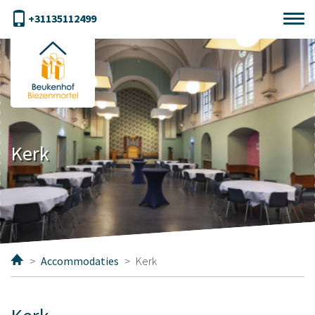
+31135112499
Kerk
>
Accommodaties
>
Kerk