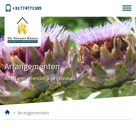
+31774771385
Arrangementen
Altijd een vriendelijk prijsniveau
>
Arrangementen